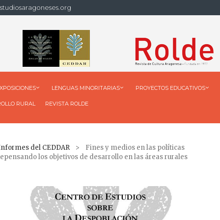
studiosaragoneses.org
XPOSICIONES
LENGUAS MINORITARIAS
PROYECTOS EDUCATIVOS
ROLLO RURAL
REVISTA ROLDE
 Informes del CEDDAR
> Fines y medios en las políticas
epensando los objetivos de desarrollo en las áreas rurales