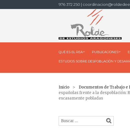
976 372 250 | coordinacion@roldedee
QUÉ ES EL REA
PUBLICACIONES
E
ESTUDIOS SOBRE DESPOBLACIÓN Y DESAR
Inicio
>
Documentos de Trabajo e
españolas frente a la despoblación: R
escasamente pobladas