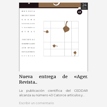
24
JUL
Nueva entrega de «Ager.
Nue
Revista...
Revist
La publicación científica del CEDDAR
La pub
alcanza su número 43 Catorce artículos y...
alcanza
Escribir un comentario
Escribi