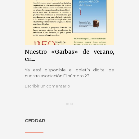
Nuestro «Garbas» de verano,
Nue
en...
Revist
Ya está disponible el boletín digital de
La pub
nuestra asociación El número 23...
alcanza
Escribir un comentario
Escribi
CEDDAR