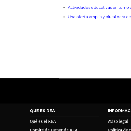
Actividades educativas en torno a
Una oferta amplia y plural para c
QUE ES REA
INFORMAC
Qué es el REA
Aviso legal
Comité de Honor de REA
Política de 