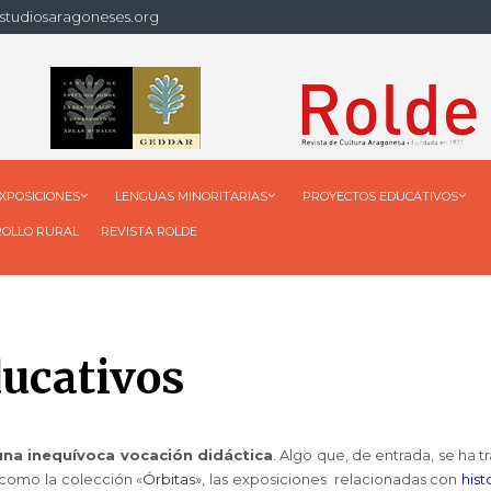
studiosaragoneses.org
XPOSICIONES
LENGUAS MINORITARIAS
PROYECTOS EDUCATIVOS
ROLLO RURAL
REVISTA ROLDE
ducativos
una inequívoca vocación didáctica
. Algo que, de entrada, se ha 
(como la colección «
Órbitas
», las exposiciones relacionadas con
hist