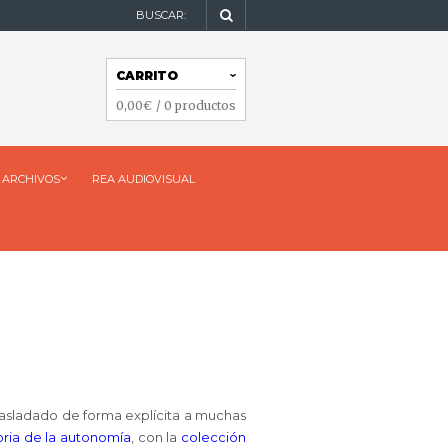
BUSCAR:
NAVEGACIÓN
CARRITO
NAVEGACIÓN
0,00
€
/ 0 productos
ARCHIVOS
REA AUDIOVISUAL
trasladado de forma explícita a muchas
oria de la autonomía
, con la
colección