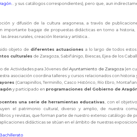
Aragón
… y sus catálogos correspondientes), pero que, aun indirecta
ón y difusión de la cultura aragonesa, a través de publicacione
n importante bagaje de propuestas didácticas en torno a historia, pa
s áreas rurales, creación literaria y artística…
sido objeto de
diferentes actuaciones
a lo largo de todos esto
ntos culturales
de Zaragoza, Sabiñánigo, Biescas, Ejea de los Cabal
co de Actividades para Jóvenes del
Ayuntamiento de Zaragoza
(en cu
tra asociación coordina talleres y cursos relacionados con historia 
ayores
(Garrapinillos, Terminillo, Casco Histórico, Río Ebro, Monta
Aragón
y participado en
programaciones del Gobierno de Aragó
ocentes una serie de herramientas educativas
, con el objetiv
uyen el patrimonio cultural, diverso y amplio, de nuestra co
libros y revistas, que forman parte de nuestro extenso catálogo de p
aplicaciones didácticas se sitúan en el ámbito de nuestras exposicion
Bachillerato