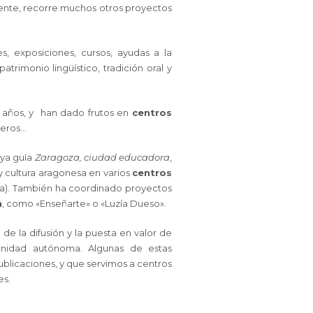
mente, recorre muchos otros proyectos
s, exposiciones, cursos, ayudas a la
trimonio lingüístico, tradición oral y
s años, y han dado frutos en
centros
leros…
ya guía
Zaragoza, ciudad educadora
,
y cultura aragonesa en varios
centros
ñana). También ha coordinado proyectos
n
, como «Enseñarte» o «Luzía Dueso».
o de la difusión y la puesta en valor de
munidad autónoma. Algunas de estas
ublicaciones, y que servimos a centros
es.