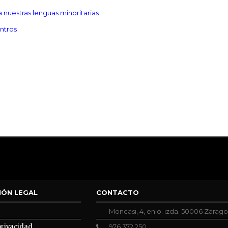
 nuestras lenguas minoritarias
entros
IÓN LEGAL
CONTACTO
Moncasi, 4, enlo. izda. 50006 Zarag
privacidad
976 372 250