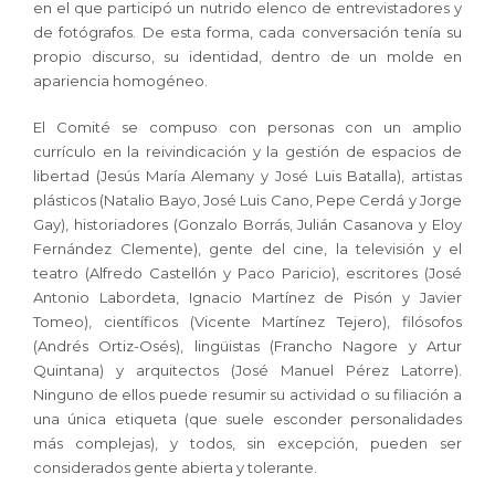
en el que participó un nutrido elenco de entrevistadores y
de fotógrafos. De esta forma, cada conversación tenía su
propio discurso, su identidad, dentro de un molde en
apariencia homogéneo.
El Comité se compuso con personas con un amplio
currículo en la reivindicación y la gestión de espacios de
libertad (Jesús María Alemany y José Luis Batalla), artistas
plásticos (Natalio Bayo, José Luis Cano, Pepe Cerdá y Jorge
Gay), historiadores (Gonzalo Borrás, Julián Casanova y Eloy
Fernández Clemente), gente del cine, la televisión y el
teatro (Alfredo Castellón y Paco Paricio), escritores (José
Antonio Labordeta, Ignacio Martínez de Pisón y Javier
Tomeo), científicos (Vicente Martínez Tejero), filósofos
(Andrés Ortiz-Osés), lingüistas (Francho Nagore y Artur
Quintana) y arquitectos (José Manuel Pérez Latorre).
Ninguno de ellos puede resumir su actividad o su filiación a
una única etiqueta (que suele esconder personalidades
más complejas), y todos, sin excepción, pueden ser
considerados gente abierta y tolerante.