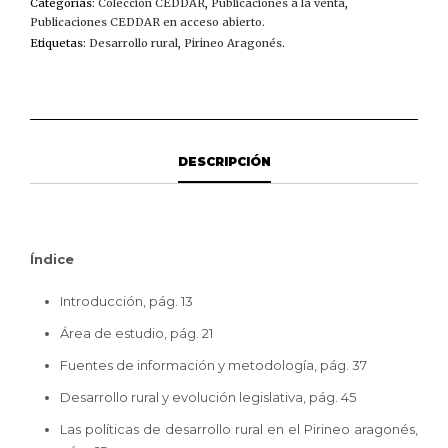
LA
Categorías:
Colección CEDDAR
,
Publicaciones a la venta
,
EXPERIENCIA
Publicaciones CEDDAR en acceso abierto
.
DE
Etiquetas:
Desarrollo rural
,
Pirineo Aragonés
.
LAS
POLÍTICAS
REGIONALES
EN
EL
PIRINEO
DESCRIPCIÓN
ARAGONÉS
CANTIDAD
Índice
Introducción, pág. 13
Área de estudio, pág. 21
Fuentes de información y metodología, pág. 37
Desarrollo rural y evolución legislativa, pág. 45
Las políticas de desarrollo rural en el Pirineo aragonés,