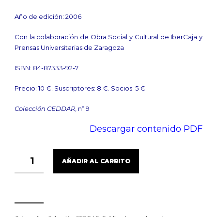
Año de edición: 2006
Con la colaboración de Obra Social y Cultural de IberCaja y
Prensas Universitarias de Zaragoza
ISBN: 84-87333-92-7
Precio: 10 €. Suscriptores: 8 €. Socios: 5 €
Colección CEDDAR
, nº 9
Descargar contenido PDF
VEINTE
AÑADIR AL CARRITO
AÑOS
DE
POLÍTICAS
DE
DESARROLLO
RURAL.