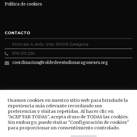
Política de cookies
CONTACTO
Moncasi, 4, enlo. izda. 50006 Zaragoza
976 372 250
coordinacion@roldedeestudiosaragoneses.org
ROLDE CONECTA
Usamos cookies en nuestro sitio web para brindarle la
experiencia más relevante recordando sus
preferencias y visitas repetidas. Al hacer clic en
"ACEPTAR TODAS", acepta el uso de TODAS las cookies.
Sin embargo, puede visitar "Configuración de cookies"
BUSCAR
para proporcionar un consentimiento controlado.