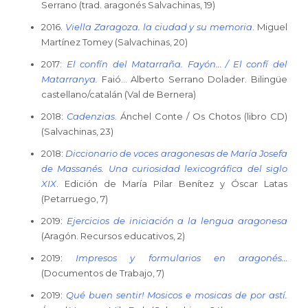
Serrano (trad. aragonés Salvachinas, 19)
2016.
Viella Zaragoza. la ciudad y su memoria
. Miguel
Martínez Tomey (Salvachinas, 20)
2017:
El confín del Matarraña. Fayón… / El confí del
Matarranya
.
Faió… Alberto Serrano Dolader. Bilingüe
castellano/catalán (Val de Bernera)
2018:
Cadenzias
.
Ánchel Conte / Os Chotos (libro CD)
(Salvachinas, 23)
2018:
Diccionario de voces aragonesas de María Josefa
de Massanés. Una curiosidad lexicográfica del siglo
XIX
. Edición de María Pilar Benítez y Óscar Latas
(Petarruego, 7)
2019:
Ejercicios de iniciación a la lengua aragonesa
(Aragón. Recursos educativos, 2)
2019:
Impresos y formularios en aragonés…
(Documentos de Trabajo, 7)
2019:
Qué buen sentir! Mosicos e mosicas de por astí
.