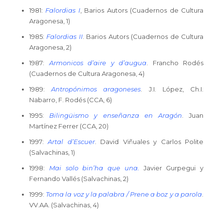
1981:
Falordias I
, Barios Autors (Cuadernos de Cultura
Aragonesa, 1)
1985:
Falordias II
. Barios Autors (Cuadernos de Cultura
Aragonesa, 2)
1987:
Armonicos d’aire y d’augua
. Francho Rodés
(Cuadernos de Cultura Aragonesa, 4)
1989:
Antropónimos aragoneses
. J.I. López, Ch.I.
Nabarro, F. Rodés (CCA, 6)
1995:
Bilingüismo y enseñanza en Aragón
. Juan
Martínez Ferrer (CCA, 20)
1997:
Artal d’Escuer
. David Viñuales y Carlos Polite
(Salvachinas, 1)
1998:
Mai solo bin’ha que una
.
Javier Gurpegui y
Fernando Vallés (Salvachinas, 2)
1999:
Toma la voz y la palabra / Prene a boz y a parola
.
VV.AA. (Salvachinas, 4)