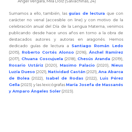
Ángel Vergara, Mila Dolz (Salvachinas, 24)
Sumamos a ello, también, las
guías de lectura
que con
carácter no venal (accesible on line) y con motivo de la
celebración anual del Día de la Lengua Materna, venimos
publicando desde hace unos años en torno a la obra de
destacados autores y autoras en aragonés. Hemos
dedicado guías de lectura a
Santiago Román Ledo
(2015),
Roberto Cortés Alonso
(2016),
Ánchel Ramírez
(2017),
Chuana Coscujuela
(2018),
Chesús Aranda
(2019),
Rosario Ustáriz
(2020),
Masimo Palacio
(2020),
Nieus
Luzía Dueso
(2021),
Natividad Castán
(2021),
Ana Abarca
de Bolea
(2022),
Isabel de Rodas
(2022),
Luis Pérez
Gella
(2023) y las lexicógrafas
María Josefa de Massanés
y Amparo Ángeles Soler
(2023).