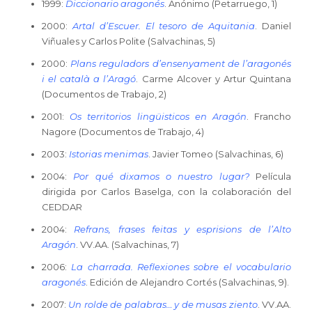
1999:
Diccionario aragonés
. Anónimo (Petarruego, 1)
2000:
Artal d’Escuer. El tesoro de Aquitania
. Daniel
Viñuales y Carlos Polite (Salvachinas, 5)
2000:
Plans reguladors d’ensenyament de l’aragonés
i el català a l’Aragó
. Carme Alcover y Artur Quintana
(Documentos de Trabajo, 2)
2001:
Os territorios lingüisticos en Aragón
. Francho
Nagore (Documentos de Trabajo, 4)
2003:
Istorias menimas
. Javier Tomeo (Salvachinas, 6)
2004:
Por qué dixamos o nuestro lugar?
Película
dirigida por Carlos Baselga, con la colaboración del
CEDDAR
2004:
Refrans, frases feitas y esprisions de l’Alto
Aragón
. VV.AA. (Salvachinas, 7)
2006:
La charrada. Reflexiones sobre el vocabulario
aragonés
. Edición de Alejandro Cortés (Salvachinas, 9).
2007:
Un rolde de palabras… y de musas ziento
. VV.AA.