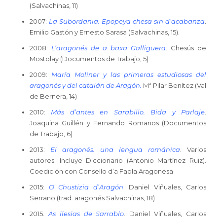
(Salvachinas, 11)
2007:
La Subordania. Epopeya chesa sin d’acabanza
.
Emilio Gastón y Ernesto Sarasa (Salvachinas, 15).
2008:
L’aragonés de a baxa Galliguera
. Chesús de
Mostolay (Documentos de Trabajo, 5)
2009:
María Moliner y las primeras estudiosas del
aragonés y del catalán de Aragón
.
Mª Pilar Benítez (Val
de Bernera, 14)
2010:
Más d’antes en Sarabillo. Bida y Parlaje
.
Joaquina Guillén y Fernando Romanos (Documentos
de Trabajo, 6)
2013:
El aragonés. una lengua románica
.
Varios
autores. Incluye Diccionario (Antonio Martínez Ruiz).
Coedición con Consello d’a Fabla Aragonesa
2015:
O Chustizia d’Aragón
. Daniel Viñuales, Carlos
Serrano (trad. aragonés Salvachinas, 18)
2015.
As ilesias de Sarrablo
. Daniel Viñuales, Carlos