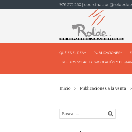
976 372 250 | coordinacion@roldedee
QUÉ ES EL REA
PUBLICACIONES
E
ESTUDIOS SOBRE DESPOBLACIÓN Y DESAR
Inicio
>
Publicaciones a la venta
> 