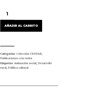
ANIMACIÓN
SOCIOCULTURAL
Y
DESARROLLO
AÑADIR AL CARRITO
RURAL
CANTIDAD
Categorías:
Colección CEDDAR
,
Publicaciones a la venta
.
Etiquetas:
Animación social
,
Desarrollo
rural
,
Política cultural
.