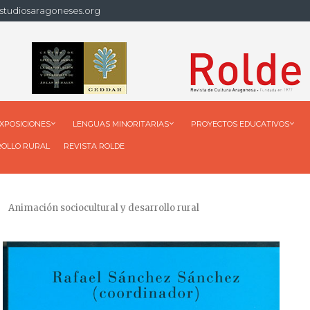
studiosaragoneses.org
XPOSICIONES
LENGUAS MINORITARIAS
PROYECTOS EDUCATIVOS
ROLLO RURAL
REVISTA ROLDE
Animación sociocultural y desarrollo rural