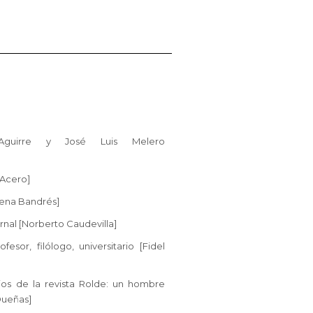
r Aguirre y José Luis Melero
 Acero]
lena Bandrés]
nal [Norberto Caudevilla]
esor, filólogo, universitario [Fidel
cios de la revista Rolde: un hombre
Dueñas]