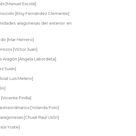
és [Manuel Escolá]
conocido [Eloy Fernández Clemente]
nidades aragonesas del exterior en
rdo [Mar Herrero]
rezos [Víctor Juan]
de Aragón [Ángela Labordeta]
ez Susín]
José Luis Melero]
én]
Vicente Pinilla]
 extraordinarios [Yolanda Polo]
aragonesas [Chusé Raúl Usón]
sús Yuste]