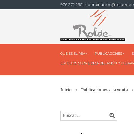
976 372 250 | coordinacion@roldedee
QUÉ ES EL REA
PUBLICACIONES
E
ESTUDIOS SOBRE DESPOBLACIÓN Y DESAR
Inicio
>
Publicaciones a la venta
> 