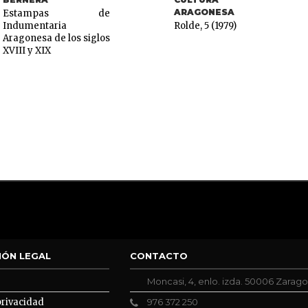
ARAGONESA
Estampas de
Indumentaria
Rolde, 5 (1979)
Aragonesa de los siglos
XVIII y XIX
IÓN LEGAL
CONTACTO
Moncasi, 4, enlo. izda. 50006 Zarag
privacidad
976 372 250