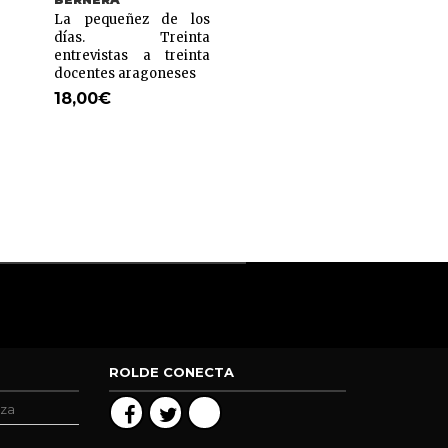
La pequeñez de los
La gaita de bo
días. Treinta
aragonesa
entrevistas a treinta
20,75
€
docentes aragoneses
18,00
€
ROLDE CONECTA
oza