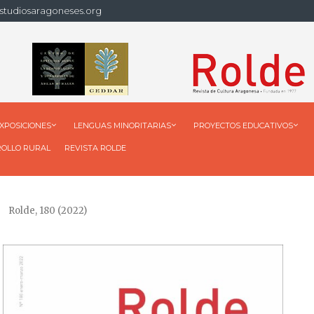
studiosaragoneses.org
XPOSICIONES
LENGUAS MINORITARIAS
PROYECTOS EDUCATIVOS
ROLLO RURAL
REVISTA ROLDE
Rolde, 180 (2022)