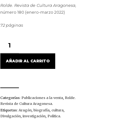
Rolde. Revista de Cultura Aragonesa,
número 180 (enero-marzo 2022)
72 páginas
ROLDE,
180
(2022)
CANTIDAD
AÑADIR AL CARRITO
Categorías:
Publicaciones a la venta
,
Rolde.
Revista de Cultura Aragonesa
.
Etiquetas:
Aragón
,
biografía
,
cultura
,
Divulgación
,
investigación
,
Política
.