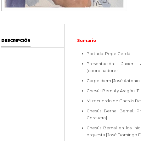
Sumario
DESCRIPCIÓN
Portada: Pepe Cerdá
Presentación: Javie
(coordinadores)
Carpe diem [José Antonio
Chesús Bernal y Aragón [E
Mi recuerdo de Chesús Ber
Chesús Bernal Bernal. Prof
Corcuera]
Chesús Bernal en los ini
orquesta [José Domingo 