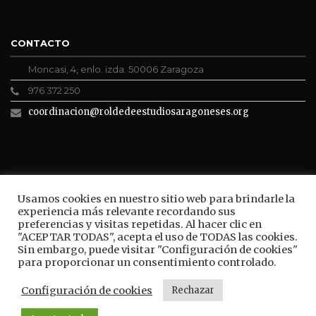
CONTACTO
Moncasi, 4, enlo. izda. 50006 Zaragoza
976 372 250
coordinacion@roldedeestudiosaragoneses.org
ROLDE CONECTA
Usamos cookies en nuestro sitio web para brindarle la
experiencia más relevante recordando sus
preferencias y visitas repetidas. Al hacer clic en
"ACEPTAR TODAS", acepta el uso de TODAS las cookies.
Sin embargo, puede visitar "Configuración de cookies"
BUSCAR
para proporcionar un consentimiento controlado.
Configuración de cookies
Rechazar