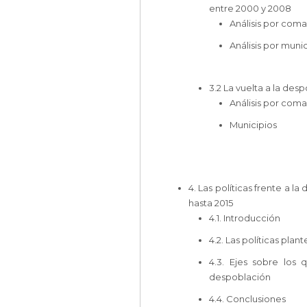
entre 2000 y 2008
Análisis por com
Análisis por muni
3.2 La vuelta a la des
Análisis por com
Municipios
4. Las políticas frente a 
hasta 2015
4.1. Introducción
4.2. Las políticas plan
4.3. Ejes sobre los q
despoblación
4.4. Conclusiones