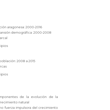
ación aragonesa: 2000-2016
xpansión demográfica: 2000-2008
arcal
cipios
spoblación: 2008 a 2015
arcas
cipios
omponentes de la evolución de la
recimiento natural
mo fuerza impulsora del crecimiento