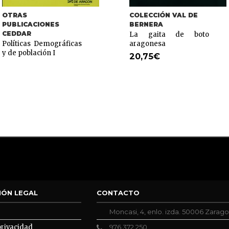
OTRAS
COLECCIÓN VAL DE
PUBLICACIONES
BERNERA
CEDDAR
La gaita de boto
Políticas Demográficas
aragonesa
y de población I
20,75
€
IÓN LEGAL
CONTACTO
Moncasi, 4, enlo. izda. 50006 Zarag
privacidad
976 372 250