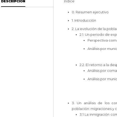
Índice
DESCRIPCIÓN
0. Resumen ejecutivo
1. Introducción
2. La evolución de la pobl
2.1. Un periodo de e
Perspectiva com
Análisis por muni
2.2. El retorno a la de
Análisis por com
Análisis por muni
3. Un análisis de los c
población: migraciones y c
3.1 La inmigración co