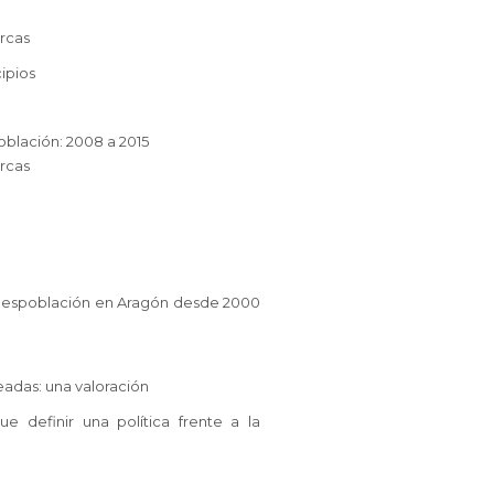
arcas
cipios
población: 2008 a 2015
arcas
la despoblación en Aragón desde 2000
teadas: una valoración
ue definir una política frente a la