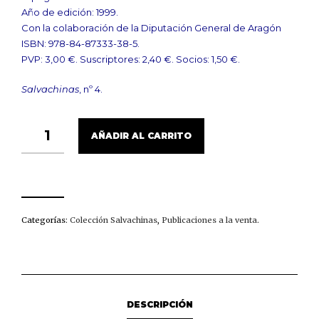
Año de edición: 1999.
Con la colaboración de la Diputación General de Aragón
ISBN: 978-84-87333-38-5.
PVP: 3,00 €. Suscriptores: 2,40 €. Socios: 1,50 €.
Salvachinas
, nº 4.
TOMA
AÑADIR AL CARRITO
LA
VOZ
Y
LA
PALABRA
-
PRENE
Categorías:
Colección Salvachinas
,
Publicaciones a la venta
.
A
BOZ
Y
A
PAROLA
CANTIDAD
DESCRIPCIÓN