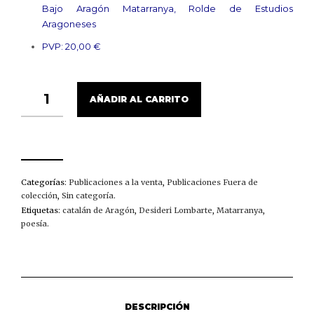
Bajo Aragón Matarranya, Rolde de Estudios
Aragoneses
PVP: 20,00 €
TOMÁS
AÑADIR AL CARRITO
BOSQUE
CANTA
A
DESIDERI
LOMBARTE
CANTIDAD
Categorías:
Publicaciones a la venta
,
Publicaciones Fuera de
colección
,
Sin categoría
.
Etiquetas:
catalán de Aragón
,
Desideri Lombarte
,
Matarranya
,
poesía
.
DESCRIPCIÓN