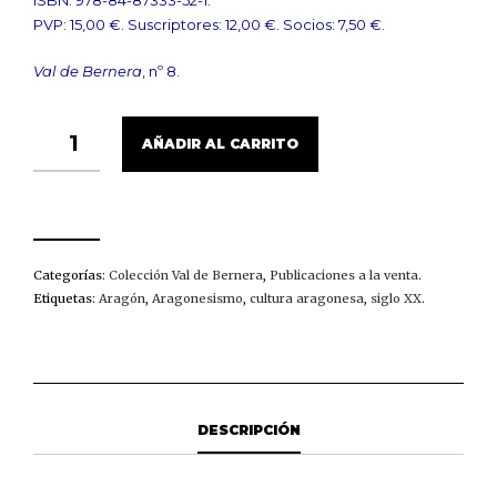
ISBN: 978-84-87333-52-1.
PVP: 15,00 €. Suscriptores: 12,00 €. Socios: 7,50 €.
Val de Bernera
, nº 8.
ROLDE
AÑADIR AL CARRITO
DE
ESTUDIOS
ARAGONESES
(1977-
2002).
PASAR
HACIENDO
Categorías:
Colección Val de Bernera
,
Publicaciones a la venta
.
CAMINOS
Etiquetas:
Aragón
,
Aragonesismo
,
cultura aragonesa
,
siglo XX
.
CANTIDAD
DESCRIPCIÓN