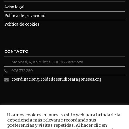
Aviso legal
Política de privacidad
Política de cookies
CONTACTO
Moncasi, 4, enlo. izda. 50006 Zaragoza
976 372 250
coordinacion@roldedeestudiosaragoneses.org
ROLDE CONECTA
Usamos cookies en nuestro sitio web para brindarle la
experiencia más relevante recordando sus
preferencias y visitas repetidas. Al hacer clic en