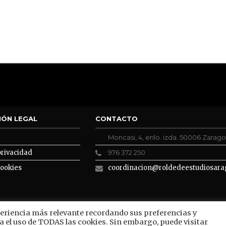
IÓN LEGAL
CONTACTO
Moncasi, 4, enlo. izda. 50006 Zarag
privacidad
976 372 250
cookies
coordinacion@roldedeestudiosara
periencia más relevante recordando sus preferencias y
a el uso de TODAS las cookies. Sin embargo, puede visitar