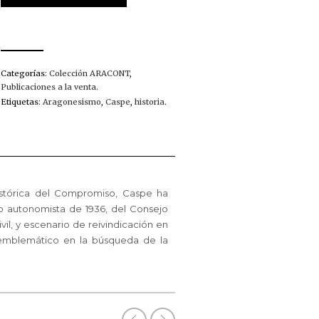
LA
HISTORIA
DEL
ARAGONESISMO
CANTIDAD
Categorías:
Colección ARACONT
,
Publicaciones a la venta
.
Etiquetas:
Aragonesismo
,
Caspe
,
historia
.
histórica del Compromiso, Caspe ha
 autonomista de 1936, del Consejo
vil, y escenario de reivindicación en
 emblemático en la búsqueda de la