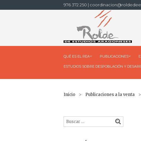
976 372 250 | coordinacion@roldedee
QUÉ ES EL REA
PUBLICACIONES
E
ESTUDIOS SOBRE DESPOBLACIÓN Y DESAR
Inicio
>
Publicaciones a la venta
> 