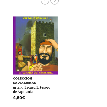
COLECCIÓN
COLECCIÓN VAL DE
SALVACHINAS
BERNERA
Artal d’Escuer. El tesoro
Historia de
de Aquitania
aragonesismo
4,80
€
17,45
€