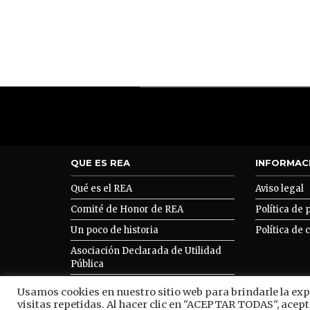
QUE ES REA
INFORMAC
Qué es el REA
Aviso legal
Comité de Honor de REA
Política de 
Un poco de historia
Política de 
Asociación Declarada de Utilidad
Pública
Asociarse a REA
Usamos cookies en nuestro sitio web para brindarle la ex
visitas repetidas. Al hacer clic en "ACEPTAR TODAS", acept