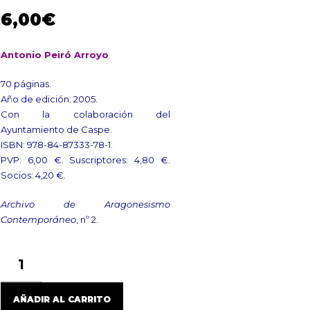
6,00
€
Antonio Peiró Arroyo
70 páginas.
Año de edición: 2005.
Con la colaboración del
Ayuntamiento de Caspe.
ISBN: 978-84-87333-78-1.
PVP: 6,00 €. Suscriptores: 4,80 €.
Socios: 4,20 €.
Archivo de Aragonesismo
Contemporáneo
, nº 2.
LA
CIUDAD
DE
CASPE
AÑADIR AL CARRITO
EN