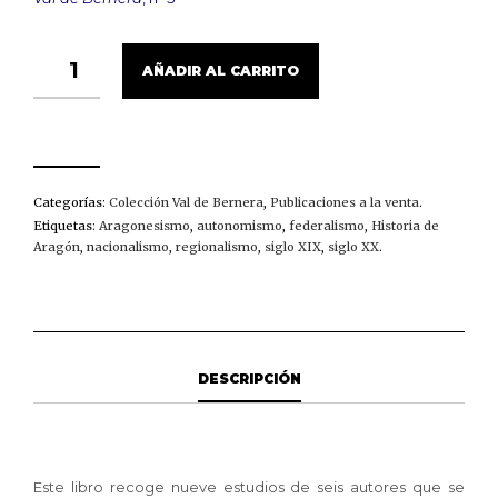
HISTORIA
AÑADIR AL CARRITO
DEL
ARAGONESISMO
CANTIDAD
Categorías:
Colección Val de Bernera
,
Publicaciones a la venta
.
Etiquetas:
Aragonesismo
,
autonomismo
,
federalismo
,
Historia de
Aragón
,
nacionalismo
,
regionalismo
,
siglo XIX
,
siglo XX
.
DESCRIPCIÓN
Este libro recoge nueve estudios de seis autores que se