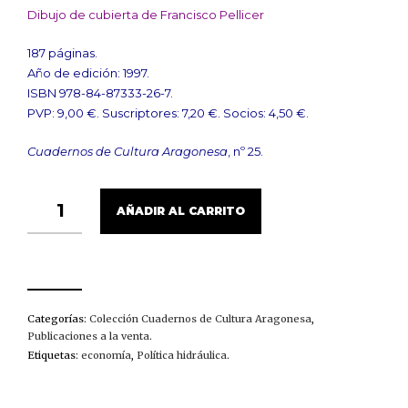
Dibujo de cubierta de Francisco Pellicer
187 páginas.
Año de edición: 1997.
ISBN 978-84-87333-26-7.
PVP: 9,00 €. Suscriptores: 7,20 €. Socios: 4,50 €.
Cuadernos de Cultura Aragonesa
, nº 25.
EL
AÑADIR AL CARRITO
AGUA
A
DEBATE.
PLAN
HIDROLÓGICO
NACIONAL,
PACTO
Categorías:
Colección Cuadernos de Cultura Aragonesa
,
DEL
Publicaciones a la venta
.
AGUA
Etiquetas:
economía
,
Política hidráulica
.
Y
TRASVASES
CANTIDAD