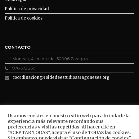
Política de privacidad
Política de cookies
CONTACTO
Moncasi, 4, enlo. izda. 50006 Zaragoza
976 372 250
coordinacion@roldedeestudiosaragoneses.org
ROLDE CONECTA
Usamos cookies en nuestro sitio web para brindarle la
experiencia más relevante recordando sus
preferencias y visitas repetidas. Al hacer clic en
"ACEPTAR TODAS", acepta el uso de TODAS las cookies.
Sin embargo, puede visitar "Configuración de cookies"