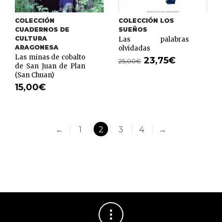
COLECCIÓN
COLECCIÓN LOS
CUADERNOS DE
SUEÑOS
CULTURA
Las palabras
ARAGONESA
olvidadas
Las minas de cobalto
23,75
€
25,00
€
de San Juan de Plan
(San Chuan)
15,00
€
←
1
2
3
4
→