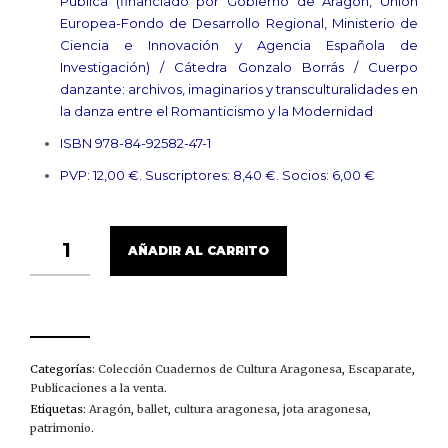
Pública (financiado por Gobierno de Aragón, Unión
Europea-Fondo de Desarrollo Regional, Ministerio de
Ciencia e Innovación y Agencia Española de
Investigación) / Cátedra Gonzalo Borrás / Cuerpo
danzante: archivos, imaginarios y transculturalidades en
la danza entre el Romanticismo y la Modernidad
ISBN 978-84-92582-47-1
PVP: 12,00 €. Suscriptores: 8,40 €. Socios: 6,00 €
BREVE
AÑADIR AL CARRITO
HISTORIA
DE
LA
JOTA
ARAGONESA
EN
EL
Categorías:
Colección Cuadernos de Cultura Aragonesa
,
Escaparate
,
BALLET
Publicaciones a la venta
.
CANTIDAD
Etiquetas:
Aragón
,
ballet
,
cultura aragonesa
,
jota aragonesa
,
patrimonio
.