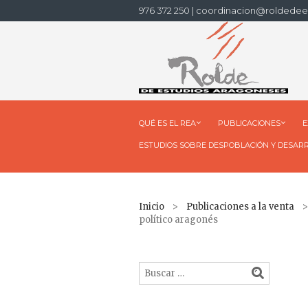
976 372 250 | coordinacion@roldedee
QUÉ ES EL REA
PUBLICACIONES
E
ESTUDIOS SOBRE DESPOBLACIÓN Y DESAR
Inicio
>
Publicaciones a la venta
> 
político aragonés