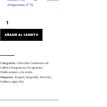
Aragonesa
, nº 72
UNA
VIDA
PARA
EL
AÑADIR AL CARRITO
DERECHO.
JOAQUÍN
MARTÓN
Y
GAVÍN,
JURISTA
Categorías:
Colección Cuadernos de
Y
Cultura Aragonesa
,
Escaparate
,
POLÍTICO
Publicaciones a la venta
.
ARAGONÉS
Etiquetas:
Aragón
,
biografía
,
Derecho
,
CANTIDAD
Política
,
siglo XIX
.