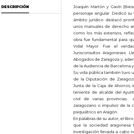
Joaquín Martón y Gavín (Biesc
DESCRIPCIÓN
personaje singular. Dedicó su v
ámbito jurídico destacó pro
unos manuales de derecho ar
como los más extensos, reflexi
obra fue fundamental para que 
Vidal Mayor. Fue el verd
Jurisconsultos Aragoneses. 
Abogados de Zaragoza y, adem
de la Audiencia de Barcelona 
Su vida pública también tuvo u
de la Diputación de Zaragoza
Junta de la Caja de Ahorros, i
teniente de alcalde del Ayu
civil de varias provincias
zaragozano o impulsor de la c
psiquiátrico en Aragón.
En palabras de su autor, el lib
que la sociedad aragonesa t
investigación llevada a cabo n