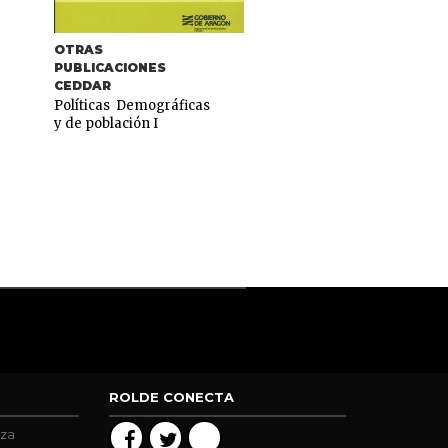
OTRAS
COLECCIÓN VAL DE
PUBLICACIONES
BERNERA
CEDDAR
Pueblos abandonado
Políticas Demográficas
¿Un mundo perdido?
y de población I
20,75
€
ROLDE CONECTA
oza