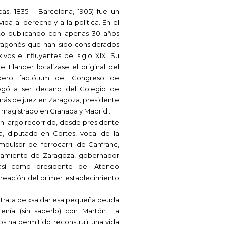
as, 1835 – Barcelona, 1905) fue un
ida al derecho y a la política. En el
nto publicando con apenas 30 años
agonés que han sido considerados
vos e influyentes del siglo XIX. Su
Tilander localizase el original del
adero factótum del Congreso de
Llegó a ser decano del Colegio de
ás de juez en Zaragoza, presidente
y magistrado en Granada y Madrid…
n largo recorrido, desde presidente
, diputado en Cortes, vocal de la
mpulsor del ferrocarril de Canfranc,
ntamiento de Zaragoza, gobernador
… así como presidente del Ateneo
reación del primer establecimiento
ro trata de «saldar esa pequeña deuda
enía (sin saberlo) con Martón. La
os ha permitido reconstruir una vida