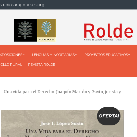
studiosaragoneses.org
XPOSICIONES
LENGUAS MINORITARIAS
PROYECTOS EDUCATIVOS
ROLLO RURAL
REVISTA ROLDE
Una vida para el Derecho. Joaquín Martón y Gavín, jurista y
OFERTA!