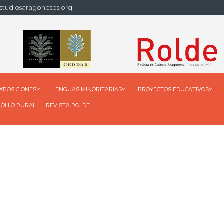
studiosaragoneses.org
XPOSICIONES
LENGUAS MINORITARIAS
PROYECTOS EDUCATIVOS
ROLLO RURAL
REVISTA ROLDE