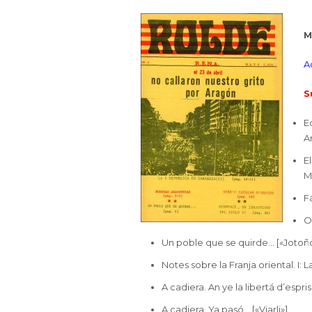
M
A
S
E
A
E
M
F
O
Un poble que se quirde… [«Jotoñ
Notes sobre la Franja oriental. I: 
A cadiera. An ye la libertá d’espris
A cadiera. Ya pasó… [«Viarli»]