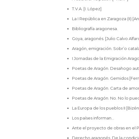
T.V.A. [I. López]
La I República en Zaragoza (II) [
Bibliografía aragonesa.
Goya, aragonés. [Julio Calvo Alfar
Aragón, emigración. Sobr’o catal
I Jornadas de la Emigración Arag
Poetas de Aragón. Desahogo auto
Poetas de Aragón. Gemidos [Fer
Poetas de Aragón. Carta de amor.
Poetas de Aragón. No. No lo pue
La Europa de los pueblos II [Bizén 
Los países informan…
Ante el proyecto de obras en el Pilar
Derecho aragonés. De la condici