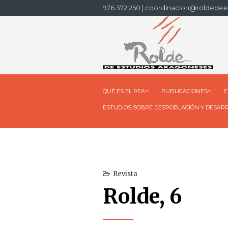
976 372 250 | coordinacion@roldedee
QUÉ ES EL REA
PUBLICACIONES
E
ESTUDIOS SOBRE DESPOBLACIÓN Y DESAR
Revista
Rolde, 6