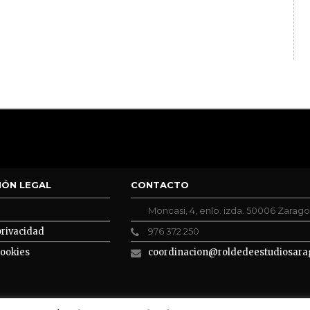
IÓN LEGAL
CONTACTO
Moncasi, 4, enlo. izda. 50006 Zarag
privacidad
976 372 250
cookies
coordinacion@roldedeestudiosara