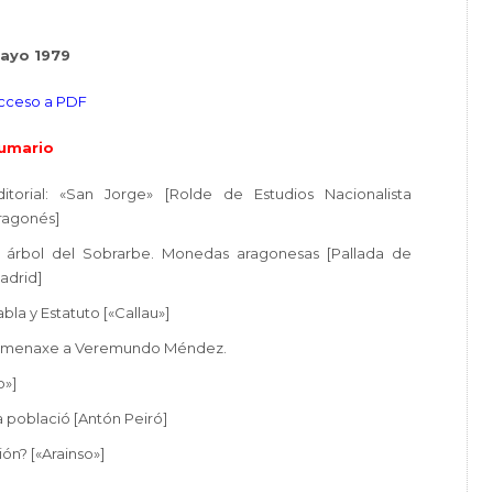
ayo 1979
cceso a PDF
umario
ditorial: «San Jorge» [Rolde de Estudios Nacionalista
ragonés]
l árbol del Sobrarbe. Monedas aragonesas [Pallada de
adrid]
abla y Estatuto [«Callau»]
menaxe a Veremundo Méndez.
o»]
La població [Antón Peiró]
ión? [«Arainso»]