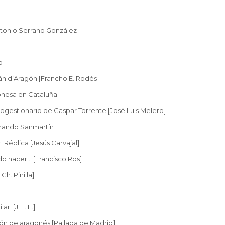
Antonio Serrano González]
o]
án d’Aragón [Francho E. Rodés]
onesa en Cataluña.
gestionario de Gaspar Torrente [José Luis Melero]
nando Sanmartín
 Réplica [Jesús Carvajal]
do hacer… [Francisco Ros]
Ch. Pinilla]
. [J. L. E.]
ón de aragonés [Pallada de Madrid]