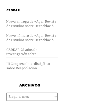
CEDDAR
Nueva entrega de «Ager. Revista
de Estudios sobre Despoblación
FACEBOOK
y Desarrollo Rural»
TWITTER
Nuevo número de «Ager. Revista
de Estudios sobre Despoblación
GOOGLE
y Desarrollo Rural»
CEDDAR: 25 años de
PINTEREST
investigación sobre
Despoblación y desarrollo rural
III Congreso Interdisciplinar
sobre Despoblación
ARCHIVOS
ARCHIVOS