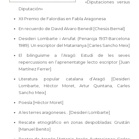
«Diputaciones versus
Diputación»
XII Premio de Falordias en Fabla Aragonesa
En recuerdo de David Alvaro Benedí [Chesús Bernal]
Desideri Lombarte i Arrufat (Penaroja 1937-Barcelona
1989). Un escriptor del Matarranya [CarIes Sancho Meix]
El bilinguisme a l’Aragó: Estudi de les seves
repercussions en l’aprenentatge lecto escriptor [Juan
Martínez Ferrer]
Literatura popular catalana d’Aragó [Desideri
Lombarte, Hèctor Moret, Artur Quintana, Carles
Sancho Meix]
Poesía [Hèctor Moret]
A les terres aragoneses… [Desideri Lombarte]
Rescate etnográfico en zonas despobladas: Grustán
[Manuel Benito]