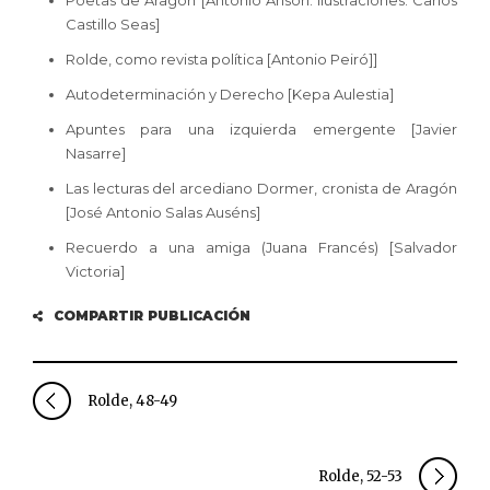
Poetas de Aragón [Antonio Ansón. Ilustraciones: Carlos
Castillo Seas]
Rolde, como revista política [Antonio Peiró]]
Autodeterminación y Derecho [Kepa Aulestia]
Apuntes para una izquierda emergente [Javier
Nasarre]
Las lecturas del arcediano Dormer, cronista de Aragón
[José Antonio Salas Auséns]
Recuerdo a una amiga (Juana Francés) [Salvador
Victoria]
COMPARTIR PUBLICACIÓN
Rolde, 48-49
Rolde, 52-53