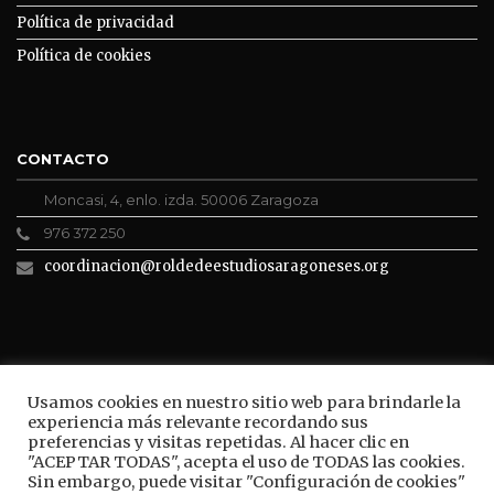
Política de privacidad
Política de cookies
CONTACTO
Moncasi, 4, enlo. izda. 50006 Zaragoza
976 372 250
coordinacion@roldedeestudiosaragoneses.org
ROLDE CONECTA
Usamos cookies en nuestro sitio web para brindarle la
experiencia más relevante recordando sus
preferencias y visitas repetidas. Al hacer clic en
"ACEPTAR TODAS", acepta el uso de TODAS las cookies.
Sin embargo, puede visitar "Configuración de cookies"