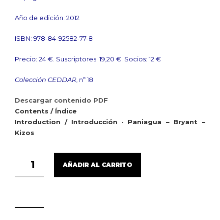
Año de edición: 2012
ISBN: 978-84-92582-77-8
Precio: 24 €. Suscriptores: 19,20 €. Socios: 12 €
Colección CEDDAR
, nº 18
Descargar contenido PDF
Contents / Índice
Introduction / Introducción · Paniagua – Bryant –
Kizos
THE
AÑADIR AL CARRITO
POLITICAL
ECOLOGY
OF
DEPOPULATION:
INEQUALITY,
LANDSCAPE