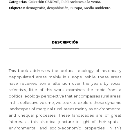
AND
Categorías:
Colección CEDDAR
,
Publicaciones a la venta
.
PEOPLE
Etiquetas:
demografía
,
despoblación
,
Europa
,
Medio ambiente
.
CANTIDAD
DESCRIPCIÓN
This book addresses the political ecology of historically
depopulated areas mainly in Europe. While these areas
have received some attention over the years by social
scientists, little of this work examines the topic from a
political ecology perspective that encompasses rural areas.
In this collective volume, we seek to explore these dynamic
landscapes of marginal rural areas mainly as environmental
and unequal processes. These landscapes are of great
interest at this historical juncture in light of their spatial,
environmental and socio-economic properties. In this