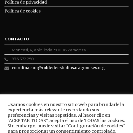
Política de privacidad
Política de cookies
CONTACTO
Moncasi, 4, enlo. izda. 50006 Zaragoza
976 372 250
coordinacion@roldedeestudiosaragoneses.org
ROLDE CONECTA
Usamos cookies en nuestro sitio web para brindarle la
experiencia más relevante recordando sus
preferencias y visitas repetidas. Al hacer clic en
"ACEPTAR TODAS", acepta el uso de TODAS las cookies.
Sin embargo, puede visitar "Configuración de cookies"
BUSCAR
para proporcionar un consentimiento controlado.