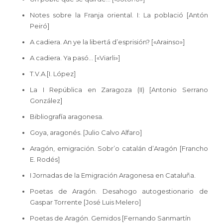
Notes sobre la Franja oriental. I: La població [Antón
Peiró]
A cadiera. An ye la libertá d’esprisión? [«Arainso»]
A cadiera. Ya pasó… [«Viarli»]
T.V.A.[I. López]
La I República en Zaragoza (II) [Antonio Serrano
González]
Bibliografía aragonesa.
Goya, aragonés. [Julio Calvo Alfaro]
Aragón, emigración. Sobr’o catalán d’Aragón [Francho
E. Rodés]
I Jornadas de la Emigración Aragonesa en Cataluña.
Poetas de Aragón. Desahogo autogestionario de
Gaspar Torrente [José Luis Melero]
Poetas de Aragón. Gemidos [Fernando Sanmartín