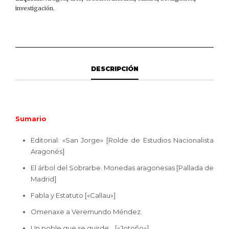
investigación
.
DESCRIPCIÓN
Sumario
Editorial: «San Jorge» [Rolde de Estudios Nacionalista
Aragonés]
El árbol del Sobrarbe. Monedas aragonesas [Pallada de
Madrid]
Fabla y Estatuto [«Callau»]
Omenaxe a Veremundo Méndez.
Un poble que se quirde… [«Jotoño»]