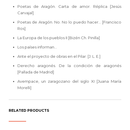
Poetas de Aragón. Carta de amor. Réplica [Jesús
Carvajal]
Poetas de Aragón. No. No lo puedo hacer… [Francisco
Ros]
La Europa de los pueblos II [Bizén Ch. Pinilla]
Los países informan…
Ante el proyecto de obras en el Pilar. [J. L. E.]
Derecho aragonés. De la condición de aragonés
[Pallada de Madrid]
Avempace, un zaragozano del siglo XI [Juana María
Morelli]
RELATED PRODUCTS