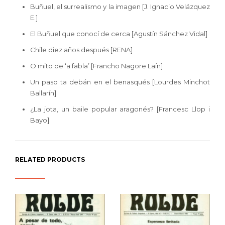
Buñuel, el surrealismo y la imagen [J. Ignacio Velázquez
E.]
El Buñuel que conocí de cerca [Agustín Sánchez Vidal]
Chile diez años después [RENA]
O mito de ‘a fabla’ [Francho Nagore Laín]
Un paso ta debán en el benasqués [Lourdes Minchot
Ballarín]
¿La jota, un baile popular aragonés? [Francesc Llop i
Bayo]
RELATED PRODUCTS