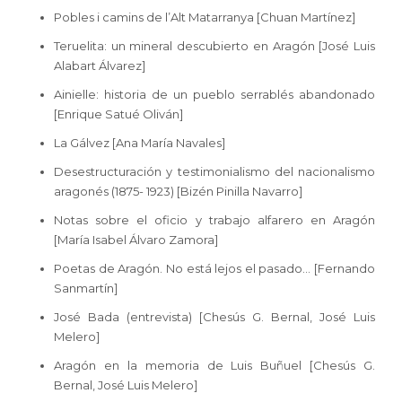
Pobles i camins de l’Alt Matarranya [Chuan Martínez]
Teruelita: un mineral descubierto en Aragón [José Luis
Alabart Álvarez]
Ainielle: historia de un pueblo serrablés abandonado
[Enrique Satué Oliván]
La Gálvez [Ana María Navales]
Desestructuración y testimonialismo del nacionalismo
aragonés (1875- 1923) [Bizén Pinilla Navarro]
Notas sobre el oficio y trabajo alfarero en Aragón
[María Isabel Álvaro Zamora]
Poetas de Aragón. No está lejos el pasado… [Fernando
Sanmartín]
José Bada (entrevista) [Chesús G. Bernal, José Luis
Melero]
Aragón en la memoria de Luis Buñuel [Chesús G.
Bernal, José Luis Melero]