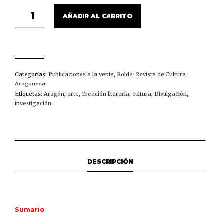
ROLDE,
AÑADIR AL CARRITO
148-
149-
150
(2014)
CANTIDAD
Categorías:
Publicaciones a la venta
,
Rolde. Revista de Cultura
Aragonesa
.
Etiquetas:
Aragón
,
arte
,
Creación literaria
,
cultura
,
Divulgación
,
investigación
.
DESCRIPCIÓN
Sumario