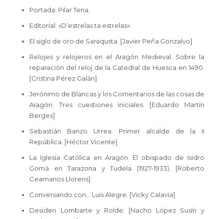
Portada: Pilar Tena.
Editorial: «D’estrelas ta estrelas»
El siglo de oro de Saraqusta. [Javier Peña Gonzalvo]
Relojes y relojeros en el Aragón Medieval. Sobre la
reparación del reloj de la Catedral de Huesca en 1490.
[Cristina Pérez Galán]
Jerónimo de Blancas y los Comentarios de las cosas de
Aragón: Tres cuestiones iniciales. [Eduardo Martín
Berges]
Sebastián Banzo Urrea. Primer alcalde de la II
República. [Héctor Vicente]
La Iglesia Católica en Aragón. El obispado de Isidro
Gomà en Tarazona y Tudela (1927-1933). [Roberto
Ceamanos Llorens]
Conversando con… Luis Alegre. [Vicky Calavia]
Desideri Lombarte y Rolde. [Nacho López Susín y