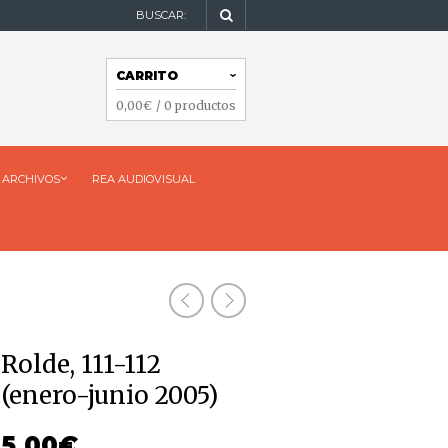
BUSCAR:
NAVEGACIÓN
CARRITO
NAVEGACIÓN
0,00
€
/ 0 productos
ARCHIVOS
REA AUDIOVISUAL
Rolde, 111-112
(enero-junio 2005)
5,00
€