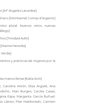
ión [Mª Ángeles Larumbe]
género [Montserrat Comas d’Argemir]
nino plural. Nuevos retos, nuevas
llego]
hos [Trinidad Aulló]
[Marina Heredia]
e Verde]
ientos y prácticas de mujeres por la
las manos llenas [Katia Acín]
, Carolina Antón, Elisa Arguilé, Ana
icho, Mari Burges, Cecilia Casas,
inia Espa, Margarita García Buñuel,
lia Láinez, Pilar Maldonado, Carmen