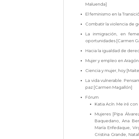
Maluenda]
El feminismo en la Transic
Combatir la violencia de 
La inmigración, en feme
oportunidades [Carmen Gá
Hacia la igualdad de derec
Mujer y empleo en Aragón 
Ciencia y mujer, hoy [Mait
La vida vulnerable. Pensam
paz [Carmen Magallón]
Fórum
Katia Acín. Me iré con 
Mujeres [Pipa Álvarez
Baquedano, Ana Bend
María Enfedaque, Virg
Cristina Grande, Nata