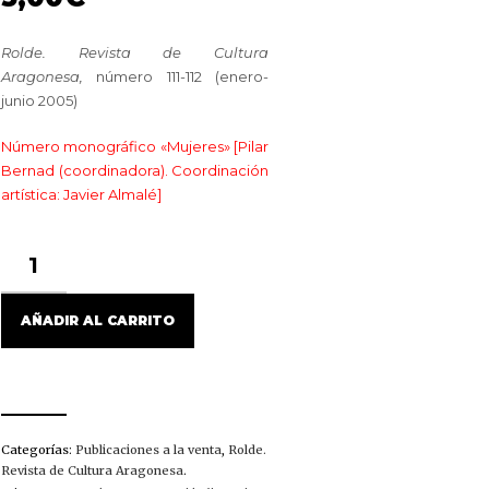
Rolde. Revista de Cultura
Aragonesa,
número 111-112 (enero-
junio 2005)
Número monográfico «Mujeres» [Pilar
Bernad (coordinadora). Coordinación
artística: Javier Almalé]
ROLDE,
111-
112
(ENERO-
AÑADIR AL CARRITO
JUNIO
2005)
CANTIDAD
Categorías:
Publicaciones a la venta
,
Rolde.
Revista de Cultura Aragonesa
.