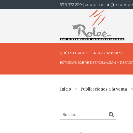
976 372 250 | coordinacion@roldedee
QUÉ ES EL REA
PUBLICACIONES
E
ESTUDIOS SOBRE DESPOBLACIÓN Y DESAR
Inicio
>
Publicaciones a la venta
> 