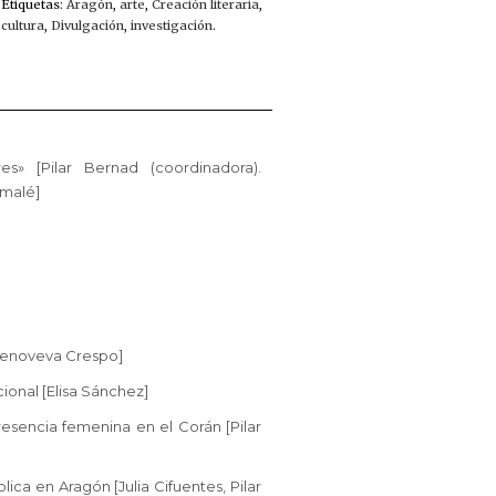
Etiquetas:
Aragón
,
arte
,
Creación literaria
,
cultura
,
Divulgación
,
investigación
.
s» [Pilar Bernad (coordinadora).
lmalé]
[Genoveva Crespo]
cional [Elisa Sánchez]
resencia femenina en el Corán [Pilar
lica en Aragón [Julia Cifuentes, Pilar