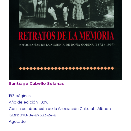
Santiago Cabello Solanas
193 páginas.
Año de edición: 1997.
Con la colaboración de la Asociación Cultural L’Albada
ISBN: 978-84-87333-24-8.
Agotado.