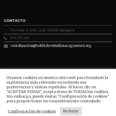
CONTACTO
Moncasi, 4, enlo. izda. 50006 Zaragoza
976 372 250
coordinacion@roldedeestudiosaragoneses.org
ROLDE CONECTA
Usamos cookies en nuestro sitio web para brindarle la
experiencia más relevante recordando sus
preferencias y visitas repetidas. Al hacer clic en
"ACEPTAR TODAS", acepta el uso de TODAS las cookies.
Sin embargo, puede visitar "Configuración de cookies"
BUSCAR
para proporcionar un consentimiento controlado.
Configuración de cookies
Rechazar