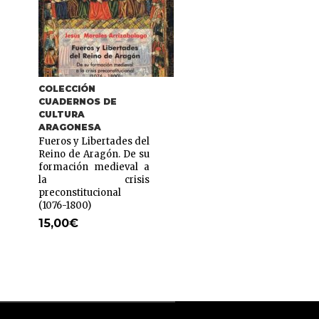
COLECCIÓN
COLECCIÓN
CUADERNOS DE
SALVACHINAS
CULTURA
El Justicia de Arag
ARAGONESA
(En Ejea se hizo ley) /
Fueros y Libertades del
Chustizia d’Aragón
Reino de Aragón. De su
1,50
€
formación medieval a
la crisis
preconstitucional
(1076-1800)
15,00
€