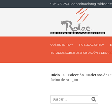
976 372 250 | coordinacion@roldedee
QUÉ ES EL REA
PUBLICACIONES
E
ESTUDIOS SOBRE DESPOBLACIÓN Y DESAR
Inicio
>
Colección Cuadernos de C
Reino de Aragón