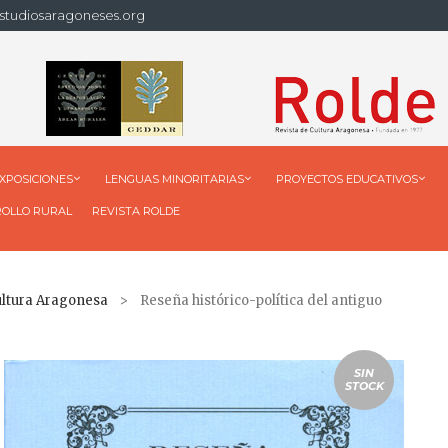
studiosaragoneses.org
XPOSICIONES
LENGUAS MINORITARIAS
PROYECTOS EDUCATIVOS
ROLLO RURAL
REVISTA ROLDE
ultura Aragonesa
> Reseña histórico-política del antiguo
SIN
STOCK