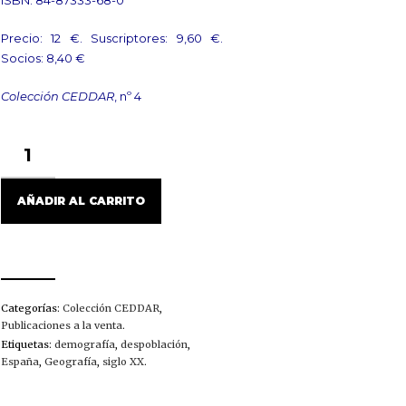
ISBN: 84-87333-68-0
Precio: 12 €. Suscriptores: 9,60 €.
Socios: 8,40 €
Colección CEDDAR
, nº 4
LA
LUCHA
CONTRA
LA
AÑADIR AL CARRITO
DESPOBLACIÓN,
TODAVÍA
NECESARIA.
POLÍTICAS
Y
ESTRATEGIAS
Categorías:
Colección CEDDAR
,
SOBRE
Publicaciones a la venta
.
LA
Etiquetas:
demografía
,
despoblación
,
DESPOBLACIÓN
España
,
Geografía
,
siglo XX
.
RURAL
EN
EL