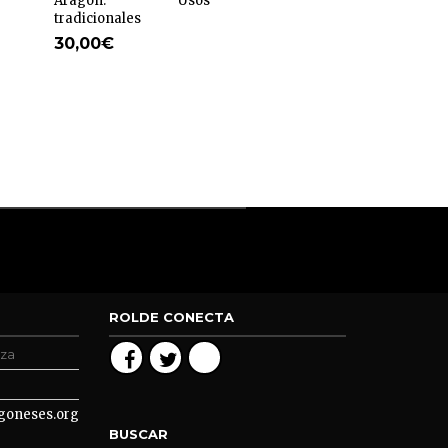
Aragón. Usos
De la Monarquía a 
tradicionales
República (1927-1936
Sociedad, política
30,00
€
religión
21,00
€
ROLDE CONECTA
oza
goneses.org
BUSCAR