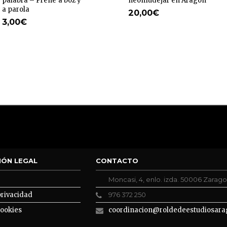
palabra – Prene a boz y
neomudéjar en Aragón
a parola
20,00
€
3,00
€
IÓN LEGAL
CONTACTO
Moncasi, 4, enlo. izda. 50006 Zarag
privacidad
976 372 250
cookies
coordinacion@roldedeestudiosara