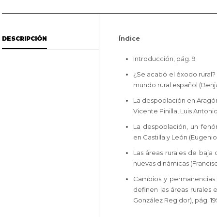
Índice
DESCRIPCIÓN
Introducción, pág. 9
¿Se acabó el éxodo rural
mundo rural español (Benja
La despoblación en Aragón: 
Vicente Pinilla, Luis Antoni
La despoblación, un fen
en Castilla y León (Eugenio
Las áreas rurales de baja
nuevas dinámicas (Francisco
Cambios y permanencias 
definen las áreas rurales e
González Regidor), pág. 19