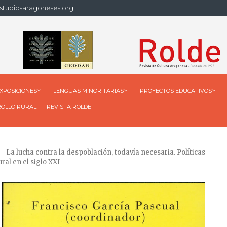
studiosaragoneses.org
XPOSICIONES
LENGUAS MINORITARIAS
PROYECTOS EDUCATIVOS
ROLLO RURAL
REVISTA ROLDE
La lucha contra la despoblación, todavía necesaria. Políticas
ral en el siglo XXI