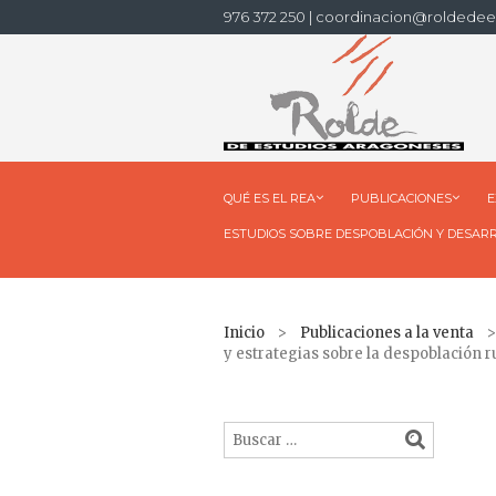
976 372 250 | coordinacion@roldedee
QUÉ ES EL REA
PUBLICACIONES
E
ESTUDIOS SOBRE DESPOBLACIÓN Y DESAR
Inicio
>
Publicaciones a la venta
> 
y estrategias sobre la despoblación ru