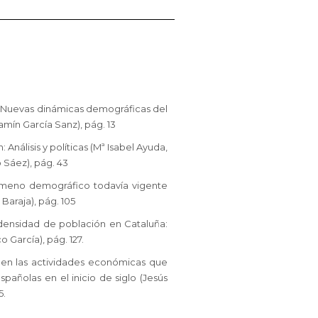
SIGLO
XXI
CANTIDAD
? Nuevas dinámicas demográficas del
mín García Sanz), pág. 13
Análisis y políticas (Mª Isabel Ayuda,
o Sáez), pág. 43
ómeno demográfico todavía vigente
 Baraja), pág. 105
 densidad de población en Cataluña:
 García), pág. 127.
en las actividades económicas que
spañolas en el inicio de siglo (Jesús
5.