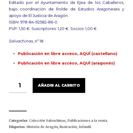
Editado por el Ayuntamiento de Ejea de los Caballeros,
bajo coordinación de Rolde de Estudios Aragoneses y
apoyo de El Justicia de Aragón.
ISBN: 978-84-92582-86-0.
PVP: 1,50 €. Suscriptores: 1,20 €. Socios: 1,00 €.
Salvachinas
, nº 18
Publicación en libre acceso, AQUÍ (castellano)
Publicación en libre acceso, AQUÍ (aragonés)
EL
AÑADIR AL CARRITO
JUSTICIA
DE
ARAGÓN
(EN
EJEA
SE
HIZO
Categorías:
Colección Salvachinas
,
Publicaciones a la venta
.
LEY)
Etiquetas:
Historia de Aragón
,
ilustración
,
Infantil
.
/