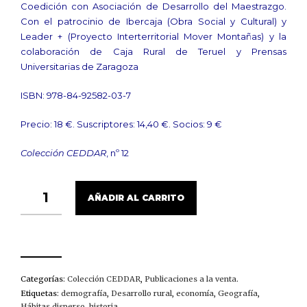
Coedición con Asociación de Desarrollo del Maestrazgo.
Con el patrocinio de Ibercaja (Obra Social y Cultural) y
Leader + (Proyecto Interterritorial Mover Montañas) y la
colaboración de Caja Rural de Teruel y Prensas
Universitarias de Zaragoza
ISBN: 978-84-92582-03-7
Precio: 18 €. Suscriptores: 14,40 €. Socios: 9 €
Colección CEDDAR
, nº 12
HÁBITAT
AÑADIR AL CARRITO
DISPERSO
Y
DESARROLLO
RURAL
CANTIDAD
Categorías:
Colección CEDDAR
,
Publicaciones a la venta
.
Etiquetas:
demografía
,
Desarrollo rural
,
economía
,
Geografía
,
Hábitas disperso
,
historia
.