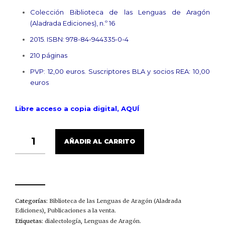
Colección Biblioteca de las Lenguas de Aragón
(Aladrada Ediciones), n.º 16
2015. ISBN: 978-84-944335-0-4
210 páginas
PVP: 12,00 euros. Suscriptores BLA y socios REA: 10,00
euros
Libre acceso a copia digital, AQUÍ
ENCUESTAS
AÑADIR AL CARRITO
LINGÜÍSTICAS
EN
EL
ALTO
ARAGÓN
(1922)
CANTIDAD
Categorías:
Biblioteca de las Lenguas de Aragón (Aladrada
Ediciones)
,
Publicaciones a la venta
.
Etiquetas:
dialectología
,
Lenguas de Aragón
.