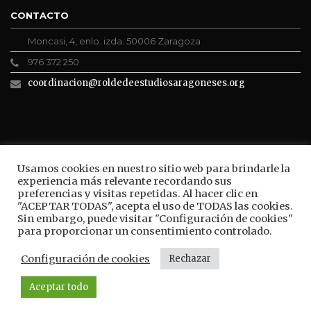
CONTACTO
Moncasi, 4, enlo. izda. 50006 Zaragoza
976 372 250
coordinacion@roldedeestudiosaragoneses.org
ROLDE CONECTA
Usamos cookies en nuestro sitio web para brindarle la
experiencia más relevante recordando sus
preferencias y visitas repetidas. Al hacer clic en
"ACEPTAR TODAS", acepta el uso de TODAS las cookies.
Sin embargo, puede visitar "Configuración de cookies"
BUSCAR
para proporcionar un consentimiento controlado.
Configuración de cookies
Rechazar
Aceptar todo