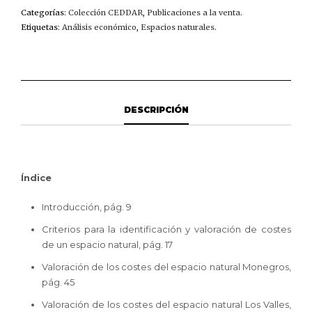
DE
Categorías:
Colección CEDDAR
,
Publicaciones a la venta
.
LA
Etiquetas:
Análisis económico
,
Espacios naturales
.
NATURALEZA.
APLICACIÓN
A
DOS
ESPACIOS
NATURALES
DESCRIPCIÓN
DE
MONEGROS
Y
PIRINEOS
CANTIDAD
Índice
Introducción, pág. 9
Criterios para la identificación y valoración de costes
de un espacio natural, pág. 17
Valoración de los costes del espacio natural Monegros,
pág. 45
Valoración de los costes del espacio natural Los Valles,