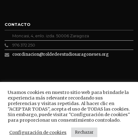
CONTACTO
Moncasi, 4, enlo. izda. 50006 Zaragoza
976 372 250
coordinacion@roldedeestudiosaragoneses.org
ROLDE CONECTA
Usamos cookies en nuestro sitio web para brindarle la
experiencia más relevante recordando sus
preferencias y visitas repetidas. Al hacer clic en
"ACEPTAR TODAS", acepta el uso de TODAS las cookies.
Sin embargo, puede visitar "Configuración de cookies"
BUSCAR
para proporcionar un consentimiento controlado.
Configuración de cookies
Rechazar