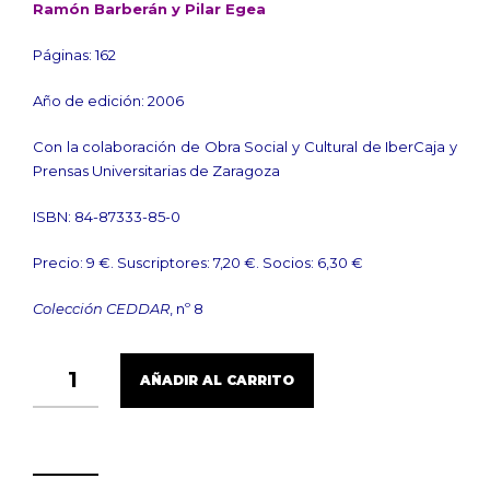
Ramón Barberán y Pilar Egea
Páginas: 162
Año de edición: 2006
Con la colaboración de Obra Social y Cultural de IberCaja y
Prensas Universitarias de Zaragoza
ISBN: 84-87333-85-0
Precio: 9 €. Suscriptores: 7,20 €. Socios: 6,30 €
Colección CEDDAR
, nº 8
ANÁLISIS
AÑADIR AL CARRITO
ECONÓMICO
DE
LOS
COSTES
DE
CONSERVACIÓN