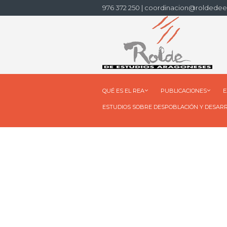
976 372 250 | coordinacion@roldedee
QUÉ ES EL REA
PUBLICACIONES
E
ESTUDIOS SOBRE DESPOBLACIÓN Y DESAR