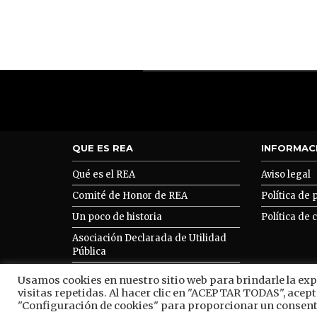
QUE ES REA
INFORMAC
Qué es el REA
Aviso legal
Comité de Honor de REA
Política de 
Un poco de historia
Política de 
Asociación Declarada de Utilidad
Pública
Asociarse a REA
Usamos cookies en nuestro sitio web para brindarle la ex
visitas repetidas. Al hacer clic en "ACEPTAR TODAS", acept
"Configuración de cookies" para proporcionar un consent