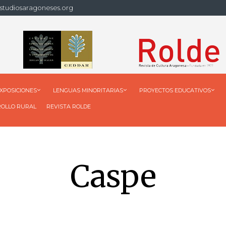
studiosaragoneses.org
XPOSICIONES
LENGUAS MINORITARIAS
PROYECTOS EDUCATIVOS
ROLLO RURAL
REVISTA ROLDE
Caspe