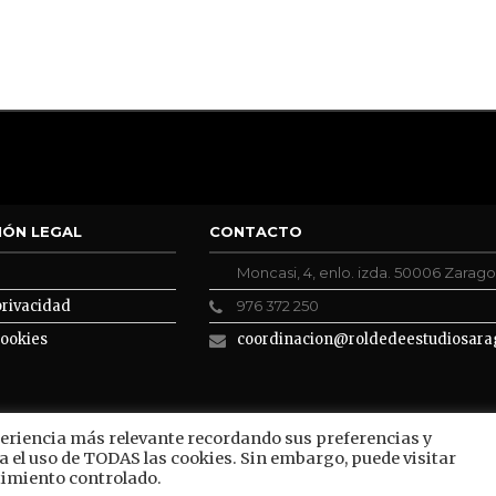
IÓN LEGAL
CONTACTO
Moncasi, 4, enlo. izda. 50006 Zarag
privacidad
976 372 250
cookies
coordinacion@roldedeestudiosara
periencia más relevante recordando sus preferencias y
a el uso de TODAS las cookies. Sin embargo, puede visitar
imiento controlado.