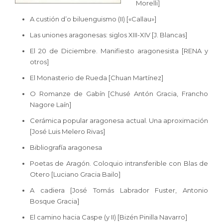
Morelli]
A custión d’o biluenguismo (II) [«Callau»]
Las uniones aragonesas: siglos XIII-XIV [J. Blancas]
El 20 de Diciembre. Manifiesto aragonesista [RENA y
otros]
El Monasterio de Rueda [Chuan Martínez]
O Romanze de Gabín [Chusé Antón Gracia, Francho
Nagore Laín]
Cerámica popular aragonesa actual. Una aproximación
[José Luis Melero Rivas]
Bibliografía aragonesa
Poetas de Aragón. Coloquio intransferible con Blas de
Otero [Luciano Gracia Bailo]
A cadiera [José Tomás Labrador Fuster, Antonio
Bosque Gracia]
El camino hacia Caspe (y II) [Bizén Pinilla Navarro]