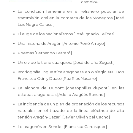
cambio»
La condición femenina en el refranero popular de
transmisión oral en la comarca de los Monegros [José
Luis Negre Carasol]
El auge de los nacionalismos [José Ignacio Felices]
Una historia de Aragón [Antonio Peiró Arroyo]
Poemas [Fernando Ferreró]
Un olvido lo tiene cualquiera [José de Uña Zugasti]
Istoriografía lingüestica aragonesa en o sieglo XIX: Don
Francisco Otín y Duaso [Paz Ríos Nasarre]
La alondra de Dupont (chesophillus duponti) en las
estepas aragonesas [Adolfo Aragüés Sancho]
La incidencia de un plan de ordenación de los recursos
naturales en el trazado de la línea eléctrica de alta
tensión Aragón-Cazaril [Javier Oliván del Cacho]
Lo aragonés en Sender [Francisco Carrasquer]