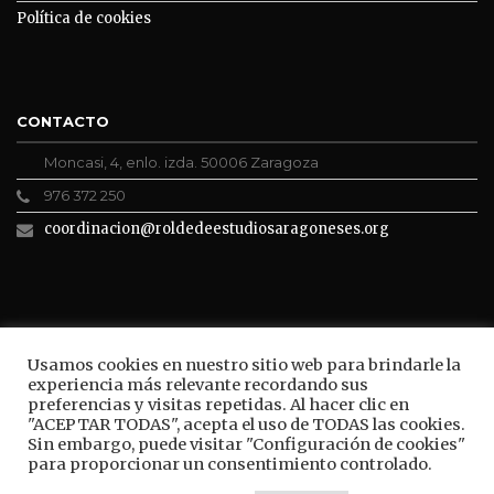
Política de cookies
CONTACTO
Moncasi, 4, enlo. izda. 50006 Zaragoza
976 372 250
coordinacion@roldedeestudiosaragoneses.org
ROLDE CONECTA
Usamos cookies en nuestro sitio web para brindarle la
experiencia más relevante recordando sus
preferencias y visitas repetidas. Al hacer clic en
"ACEPTAR TODAS", acepta el uso de TODAS las cookies.
Sin embargo, puede visitar "Configuración de cookies"
BUSCAR
para proporcionar un consentimiento controlado.