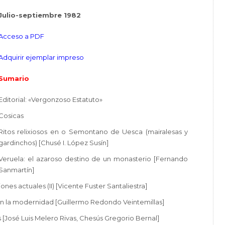
Julio-septiembre 1982
Acceso a PDF
Adquirir ejemplar impreso
Sumario
Editorial: «Vergonzoso Estatuto»
Cosicas
Ritos relixiosos en o Semontano de Uesca (mairalesas y
gardinchos) [Chusé I. López Susín]
Veruela: el azaroso destino de un monasterio [Fernando
Sanmartín]
es actuales (II) [Vicente Fuster Santaliestra]
 en la modernidad [Guillermo Redondo Veintemillas]
s [José Luis Melero Rivas, Chesús Gregorio Bernal]