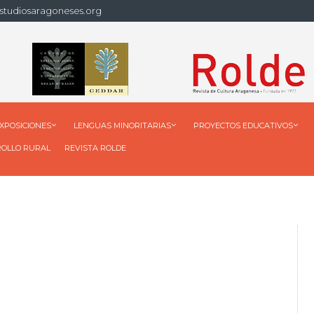
studiosaragoneses.org
XPOSICIONES
LENGUAS MINORITARIAS
PROYECTOS EDUCATIVOS
ROLLO RURAL
REVISTA ROLDE