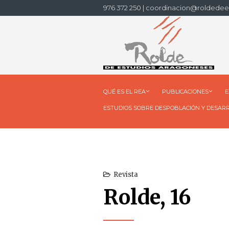
976 372 250 | coordinacion@roldedee
QUÉ ES EL REA
PUBLICACIONES
E
ESTUDIOS SOBRE DESPOBLACIÓN Y DESAR
Revista
Rolde, 16