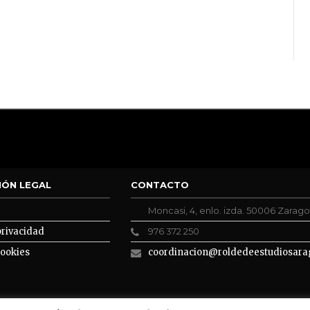
IÓN LEGAL
CONTACTO
Moncasi, 4, enlo. izda. 50006 Zarag
privacidad
976 372 250
cookies
coordinacion@roldedeestudiosara