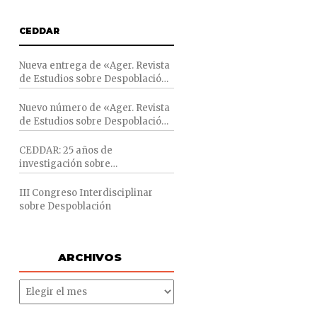
PINTEREST
CEDDAR
Nueva entrega de «Ager. Revista
de Estudios sobre Despoblación
y Desarrollo Rural»
Nuevo número de «Ager. Revista
de Estudios sobre Despoblación
y Desarrollo Rural»
CEDDAR: 25 años de
investigación sobre
Despoblación y desarrollo rural
III Congreso Interdisciplinar
sobre Despoblación
ARCHIVOS
ARCHIVOS