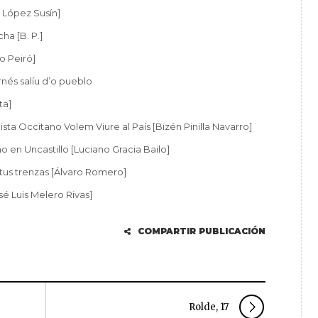
 López Susín]
ha [B. P.]
o Peiró]
nés salíu d’o pueblo
ta]
ta Occitano Volem Viure al País [Bizén Pinilla Navarro]
 en Uncastillo [Luciano Gracia Bailo]
tus trenzas [Álvaro Romero]
é Luis Melero Rivas]
COMPARTIR PUBLICACIÓN
Rolde, 17