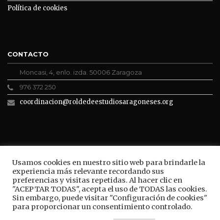
Política de cookies
CONTACTO
Moncasi, 4, enlo. izda. 50006 Zaragoza
976 372 250
coordinacion@roldedeestudiosaragoneses.org
ROLDE CONECTA
Usamos cookies en nuestro sitio web para brindarle la
experiencia más relevante recordando sus
preferencias y visitas repetidas. Al hacer clic en
"ACEPTAR TODAS", acepta el uso de TODAS las cookies.
Sin embargo, puede visitar "Configuración de cookies"
BUSCAR
para proporcionar un consentimiento controlado.