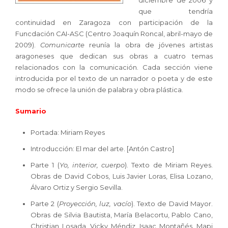
diciembre de 2006 y
que tendría
continuidad en Zaragoza con participación de la
Funcdación CAI-ASC (Centro Joaquín Roncal, abril-mayo de
2009).
Comunicarte
reunía la obra de jóvenes artistas
aragoneses que dedican sus obras a cuatro temas
relacionados con la comunicación. Cada sección viene
introducida por el texto de un narrador o poeta y de este
modo se ofrece la unión de palabra y obra plástica.
Sumario
Portada: Miriam Reyes
Introducción: El mar del arte. [Antón Castro]
Parte 1 (
Yo, interior, cuerpo
). Texto de Miriam Reyes.
Obras de David Cobos, Luis Javier Loras, Elisa Lozano,
Álvaro Ortiz y Sergio Sevilla.
Parte 2 (
Proyección, luz, vacío
). Texto de David Mayor.
Obras de Silvia Bautista, María Belacortu, Pablo Cano,
Christian Losada, Vicky Méndiz, Isaac Montañés, Mapi