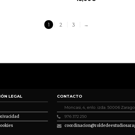
1
2
3
→
IÓN LEGAL
CONTACTO
Moncasi, 4, enlo. izda. 50006 Zarag
privacidad
976 372 250
cookies
coordinacion@roldedeestudiosara