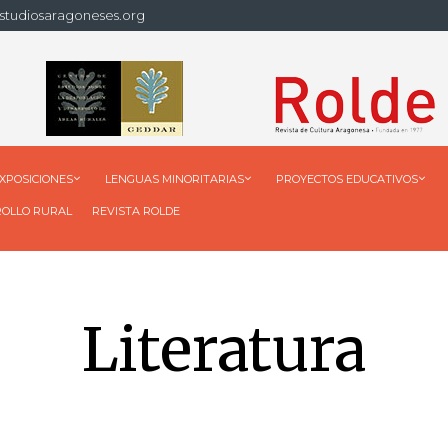
studiosaragoneses.org
XPOSICIONES
LENGUAS MINORITARIAS
PROYECTOS EDUCATIVOS
ROLLO RURAL
REVISTA ROLDE
Literatura