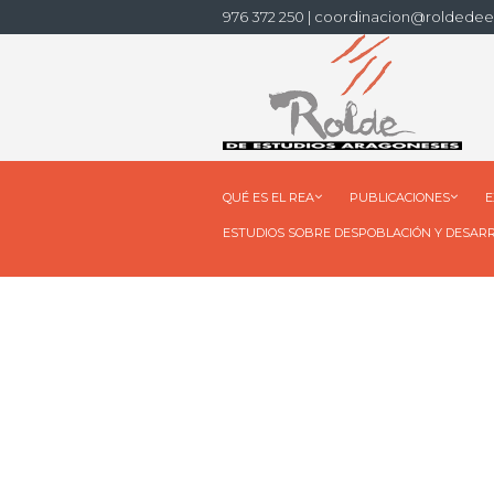
976 372 250 | coordinacion@roldedee
QUÉ ES EL REA
PUBLICACIONES
E
ESTUDIOS SOBRE DESPOBLACIÓN Y DESAR