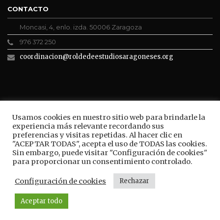
CONTACTO
Moncasi, 4, enlo. izda. 50006 Zaragoza
976 372 250
coordinacion@roldedeestudiosaragoneses.org
ROLDE CONECTA
Usamos cookies en nuestro sitio web para brindarle la
experiencia más relevante recordando sus
preferencias y visitas repetidas. Al hacer clic en
"ACEPTAR TODAS", acepta el uso de TODAS las cookies.
Sin embargo, puede visitar "Configuración de cookies"
BUSCAR
para proporcionar un consentimiento controlado.
Configuración de cookies
Rechazar
Aceptar todo