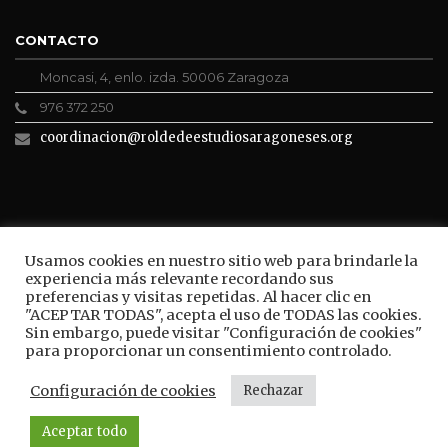
CONTACTO
Moncasi, 4, enlo. izda. 50006 Zaragoza
976 372 250
coordinacion@roldedeestudiosaragoneses.org
ROLDE CONECTA
Usamos cookies en nuestro sitio web para brindarle la
experiencia más relevante recordando sus
preferencias y visitas repetidas. Al hacer clic en
"ACEPTAR TODAS", acepta el uso de TODAS las cookies.
Sin embargo, puede visitar "Configuración de cookies"
BUSCAR
para proporcionar un consentimiento controlado.
Configuración de cookies
Rechazar
Aceptar todo