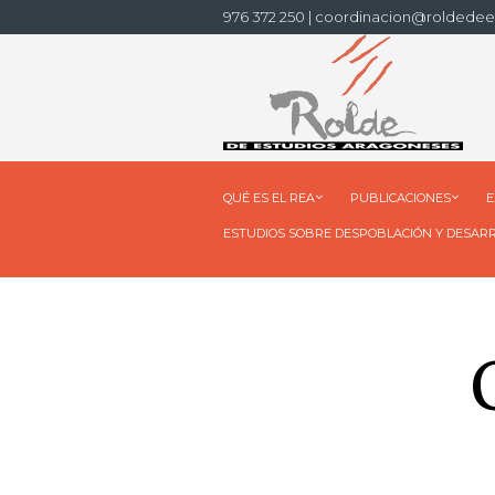
976 372 250 | coordinacion@roldedee
QUÉ ES EL REA
PUBLICACIONES
E
ESTUDIOS SOBRE DESPOBLACIÓN Y DESAR