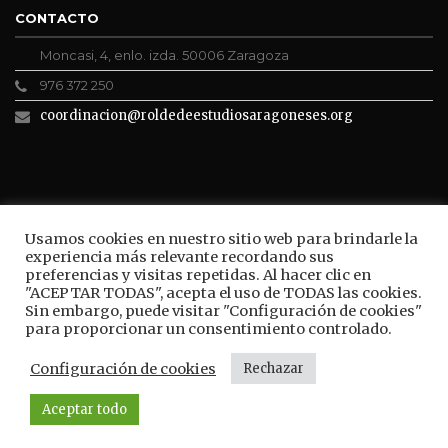
CONTACTO
Moncasi, 4, enlo. izda. 50006 Zaragoza
976 372 250
coordinacion@roldedeestudiosaragoneses.org
ROLDE CONECTA
Usamos cookies en nuestro sitio web para brindarle la
experiencia más relevante recordando sus
preferencias y visitas repetidas. Al hacer clic en
"ACEPTAR TODAS", acepta el uso de TODAS las cookies.
Sin embargo, puede visitar "Configuración de cookies"
BUSCAR
para proporcionar un consentimiento controlado.
Configuración de cookies
Rechazar
Aceptar todo