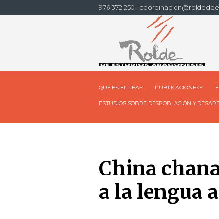
976 372 250 | coordinacion@roldedee
QUÉ ES EL REA
PUBLICACIONES
E
ESTUDIOS SOBRE DESPOBLACIÓN Y DESAR
China chana
a la lengua 