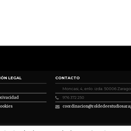
IÓN LEGAL
CONTACTO
Moncasi, 4, enlo. izda. 50006 Zarag
privacidad
976 372 250
cookies
coordinacion@roldedeestudiosara