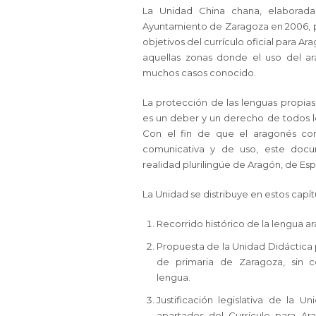
La Unidad China chana, elaborad
Ayuntamiento de Zaragoza en 2006, p
objetivos del currículo oficial para A
aquellas zonas donde el uso del ar
muchos casos conocido.
La protección de las lenguas propia
es un deber y un derecho de todos 
Con el fin de que el aragonés con
comunicativa y de uso, este doc
realidad plurilingüe de Aragón, de Es
La Unidad se distribuye en estos capít
Recorrido histórico de la lengua a
Propuesta de la Unidad Didáctica
de primaria de Zaragoza, sin c
lengua.
Justificación legislativa de la Un
apartados del Currículo para Ar