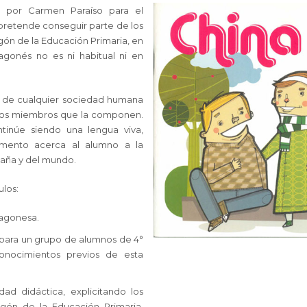
a por Carmen Paraíso para el
retende conseguir parte de los
ragón de la Educación Primaria, en
agonés no es ni habitual ni en
s de cualquier sociedad humana
los miembros que la componen.
tinúe siendo una lengua viva,
umento acerca al alumno a la
paña y del mundo.
ulos:
ragonesa.
 para un grupo de alumnos de 4°
onocimientos previos de esta
idad didáctica, explicitando los
agón de la Educación Primaria,