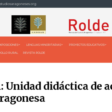
studiosaragoneses.org
XPOSICIONES
LENGUAS MINORITARIAS
PROYECTOS EDUCATIVOS
ROLLO RURAL
REVISTA ROLDE
: Unidad didáctica de 
aragonesa