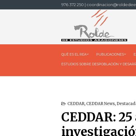
976 372 250 | coordinacion@roldedee
QUÉ ES EL REA
PUBLICACIONES
E
ESTUDIOS SOBRE DESPOBLACIÓN Y DESAR
CEDDAR
,
CEDDAR News
,
Destacad
CEDDAR: 25 
investigació