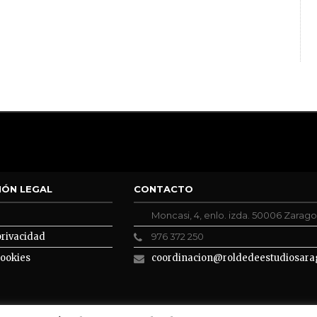
IÓN LEGAL
CONTACTO
Moncasi, 4, enlo. izda. 50006 Zarag
privacidad
976 372 250
cookies
coordinacion@roldedeestudiosara