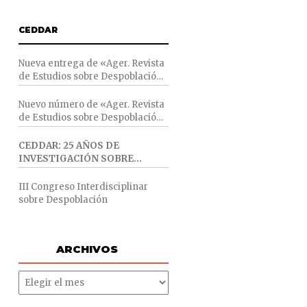
PINTEREST
CEDDAR
Nueva entrega de «Ager. Revista
de Estudios sobre Despoblación
y Desarrollo Rural»
Nuevo número de «Ager. Revista
de Estudios sobre Despoblación
y Desarrollo Rural»
CEDDAR: 25 AÑOS DE
INVESTIGACIÓN SOBRE
DESPOBLACIÓN Y
DESARROLLO RURAL
III Congreso Interdisciplinar
sobre Despoblación
ARCHIVOS
ARCHIVOS