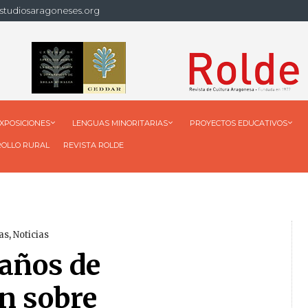
studiosaragoneses.org
XPOSICIONES
LENGUAS MINORITARIAS
PROYECTOS EDUCATIVOS
ROLLO RURAL
REVISTA ROLDE
as
,
Noticias
años de
n sobre