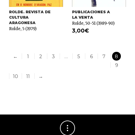
ROLDE. REVISTA DE
PUBLICACIONES A
CULTURA
LA VENTA
ARAGONESA
Rolde, 50-51 (1989-90)
Rolde, 5 (1979)
3,00
€
←
1
2
3
…
5
6
7
8
9
10
11
→