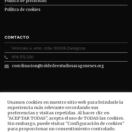
Política de privacidad
Política de cookies
CONTACTO
Moncasi, 4, enlo. izda. 50006 Zaragoza
976 372 250
coordinacion@roldedeestudiosaragoneses.org
ROLDE CONECTA
Usamos cookies en nuestro sitio web para brindarle la
experiencia más relevante recordando sus
preferencias y visitas repetidas. Al hacer clic en
"ACEPTAR TODAS", acepta el uso de TODAS las cookies.
Sin embargo, puede visitar "Configuración de cookies"
BUSCAR
para proporcionar un consentimiento controlado.