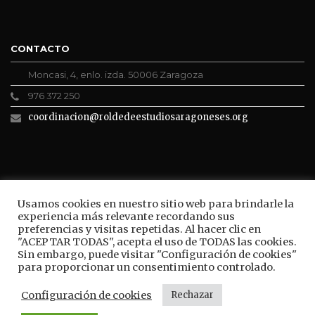
CONTACTO
Moncasi, 4, enlo. izda. 50006 Zaragoza
976 372 250
coordinacion@roldedeestudiosaragoneses.org
ROLDE CONECTA
Usamos cookies en nuestro sitio web para brindarle la
experiencia más relevante recordando sus
preferencias y visitas repetidas. Al hacer clic en
"ACEPTAR TODAS", acepta el uso de TODAS las cookies.
Sin embargo, puede visitar "Configuración de cookies"
BUSCAR
para proporcionar un consentimiento controlado.
Configuración de cookies
Rechazar