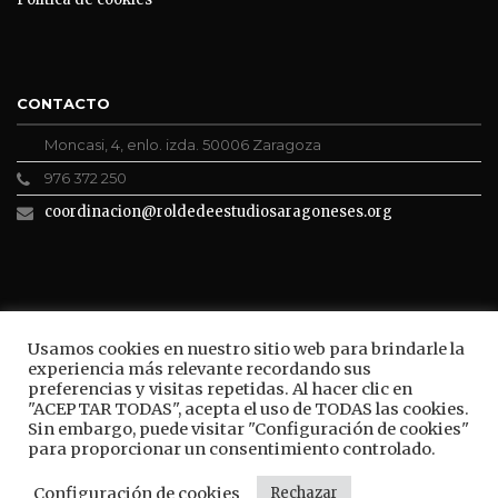
CONTACTO
Moncasi, 4, enlo. izda. 50006 Zaragoza
976 372 250
coordinacion@roldedeestudiosaragoneses.org
ROLDE CONECTA
Usamos cookies en nuestro sitio web para brindarle la
experiencia más relevante recordando sus
preferencias y visitas repetidas. Al hacer clic en
"ACEPTAR TODAS", acepta el uso de TODAS las cookies.
Sin embargo, puede visitar "Configuración de cookies"
BUSCAR
para proporcionar un consentimiento controlado.
Configuración de cookies
Rechazar